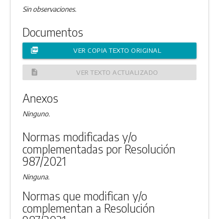
Sin observaciones.
Documentos
picture_as_pdf
VER COPIA TEXTO ORIGINAL
description
VER TEXTO ACTUALIZADO
Anexos
Ninguno.
Normas modificadas y/o
complementadas por Resolución
987/2021
Ninguna.
Normas que modifican y/o
complementan a Resolución