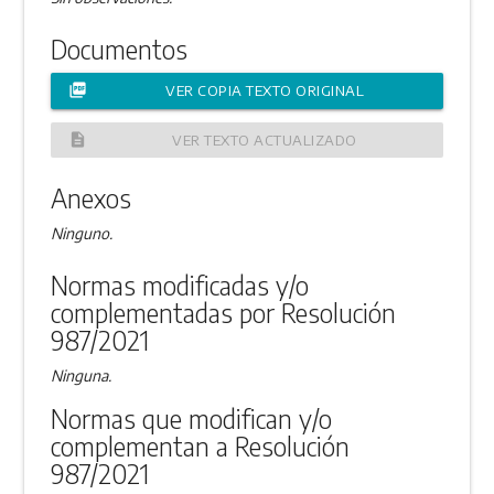
Documentos
picture_as_pdf
VER COPIA TEXTO ORIGINAL
description
VER TEXTO ACTUALIZADO
Anexos
Ninguno.
Normas modificadas y/o
complementadas por Resolución
987/2021
Ninguna.
Normas que modifican y/o
complementan a Resolución
987/2021