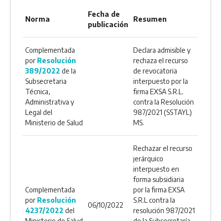
Fecha de
Norma
Resumen
publicación
Complementada
Declara admisible y
por
Resolución
rechaza el recurso
389/2022
de la
de revocatoria
Subsecretaria
interpuesto por la
Técnica,
firma EXSA S.R.L.
Administrativa y
contra la Resolución
Legal del
987/2021 (SSTAYL)
Ministerio de Salud
MS.
Rechazar el recurso
jerárquico
interpuesto en
forma subsidiaria
Complementada
por la firma EXSA
por
Resolución
S.R.L contra la
06/10/2022
4237/2022
del
resolución 987/2021
Ministerio de Salud
de la Subsecretaría