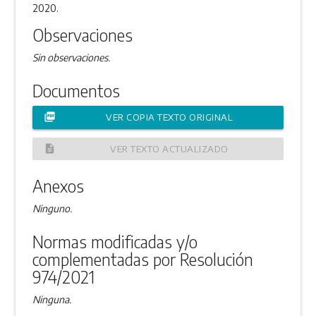
2020.
Observaciones
Sin observaciones.
Documentos
picture_as_pdf
VER COPIA TEXTO ORIGINAL
description
VER TEXTO ACTUALIZADO
Anexos
Ninguno.
Normas modificadas y/o
complementadas por Resolución
974/2021
Ninguna.