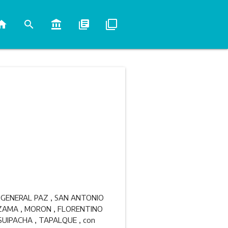
ome
search
account_balance
library_books
filter_none
O , GENERAL PAZ , SAN ANTONIO
LEZAMA , MORON , FLORENTINO
SUIPACHA , TAPALQUE , con