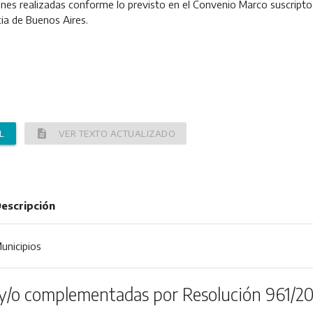
nes realizadas conforme lo previsto en el Convenio Marco suscripto e
cia de Buenos Aires.
description
L
VER TEXTO ACTUALIZADO
escripción
unicipios
y/o complementadas por Resolución 961/20