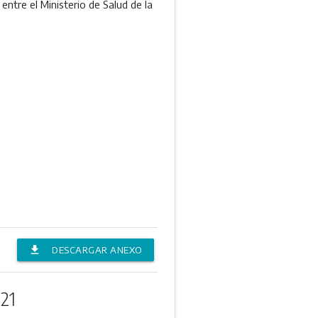
ntre el Ministerio de Salud de la
file_download
DESCARGAR ANEXO
21