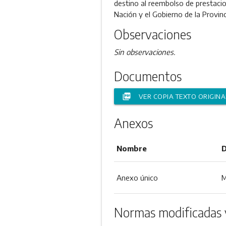
destino al reembolso de prestacio
Nación y el Gobierno de la Provin
Observaciones
Sin observaciones.
Documentos
picture_as_pdf
VER COPIA TEXTO ORIGINA
Anexos
Nombre
D
Anexo único
M
Normas modificadas 