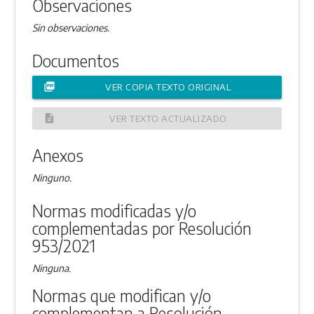
Observaciones
Sin observaciones.
Documentos
picture_as_pdf
VER COPIA TEXTO ORIGINAL
description
VER TEXTO ACTUALIZADO
Anexos
Ninguno.
Normas modificadas y/o
complementadas por Resolución
953/2021
Ninguna.
Normas que modifican y/o
complementan a Resolución