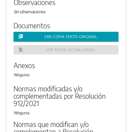
Observaciones
Sin observaciones.
Documentos
picture_as_pdf
VER COPIA TEXTO ORIGINAL
description
VER TEXTO ACTUALIZADO
Anexos
Ninguno.
Normas modificadas y/o
complementadas por Resolución
912/2021
Ninguna.
Normas que modifican y/o
complementan a Resolución