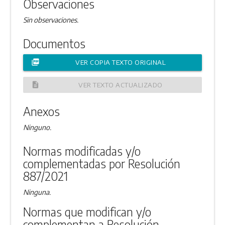
Observaciones
Sin observaciones.
Documentos
picture_as_pdf
VER COPIA TEXTO ORIGINAL
description
VER TEXTO ACTUALIZADO
Anexos
Ninguno.
Normas modificadas y/o
complementadas por Resolución
887/2021
Ninguna.
Normas que modifican y/o
complementan a Resolución