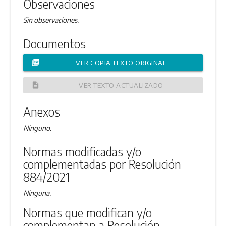
Observaciones
Sin observaciones.
Documentos
picture_as_pdf
VER COPIA TEXTO ORIGINAL
description
VER TEXTO ACTUALIZADO
Anexos
Ninguno.
Normas modificadas y/o
complementadas por Resolución
884/2021
Ninguna.
Normas que modifican y/o
complementan a Resolución