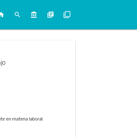
ome
search
account_balance
library_books
filter_none
ajo
e en materia laboral.