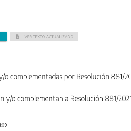
description
L
VER TEXTO ACTUALIZADO
y/o complementadas por Resolución 881/2
n y/o complementan a Resolución 881/202
1:09