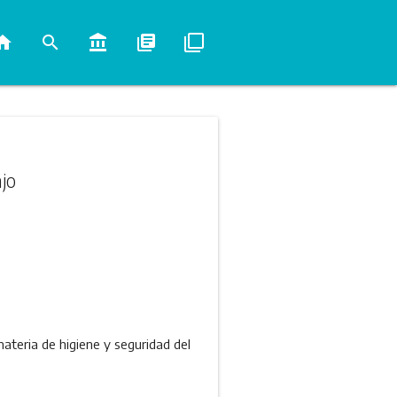
ome
search
account_balance
library_books
filter_none
ajo
eria de higiene y seguridad del