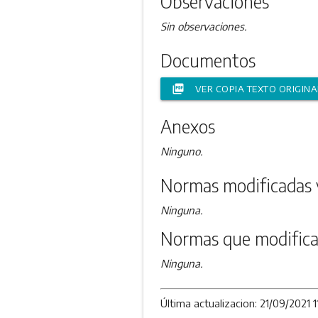
Observaciones
Sin observaciones.
Documentos
picture_as_pdf
VER COPIA TEXTO ORIGINA
Anexos
Ninguno.
Normas modificadas 
Ninguna.
Normas que modifica
Ninguna.
Última actualizacion: 21/09/2021 1