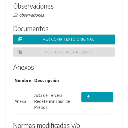
Observaciones
Sin observaciones.
Documentos
picture_as_pdf
VER COPIA TEXTO ORIGINAL
description
VER TEXTO ACTUALIZADO
Anexos
Nombre
Descripción
Acta de Tercera
file_download
Anexo
Redeterminación de
DESCARGAR
Precios
ANEXO
Normas modificadas y/o