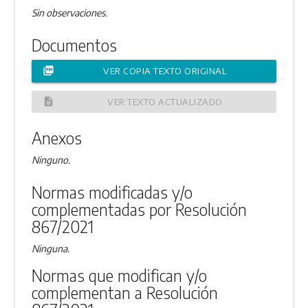
Sin observaciones.
Documentos
picture_as_pdf
VER COPIA TEXTO ORIGINAL
description
VER TEXTO ACTUALIZADO
Anexos
Ninguno.
Normas modificadas y/o
complementadas por Resolución
867/2021
Ninguna.
Normas que modifican y/o
complementan a Resolución