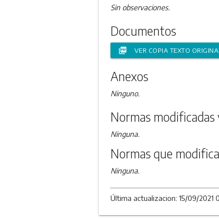
Sin observaciones.
Documentos
picture_as_pdf
VER COPIA TEXTO ORIGINA
Anexos
Ninguno.
Normas modificadas 
Ninguna.
Normas que modifica
Ninguna.
Última actualizacion: 15/09/2021 