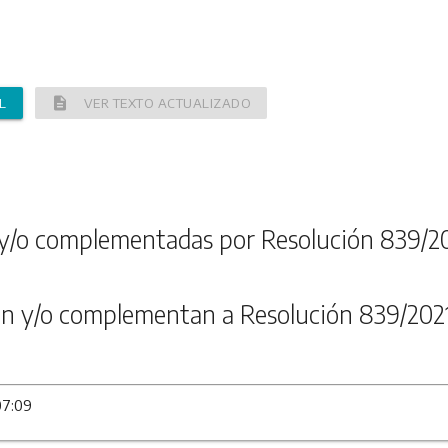
description
L
VER TEXTO ACTUALIZADO
y/o complementadas por Resolución 839/2
n y/o complementan a Resolución 839/202
07:09