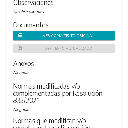
Observaciones
Sin observaciones.
Documentos
picture_as_pdf
VER COPIA TEXTO ORIGINAL
description
VER TEXTO ACTUALIZADO
Anexos
Ninguno.
Normas modificadas y/o
complementadas por Resolución
833/2021
Ninguna.
Normas que modifican y/o
complementan a Resolución