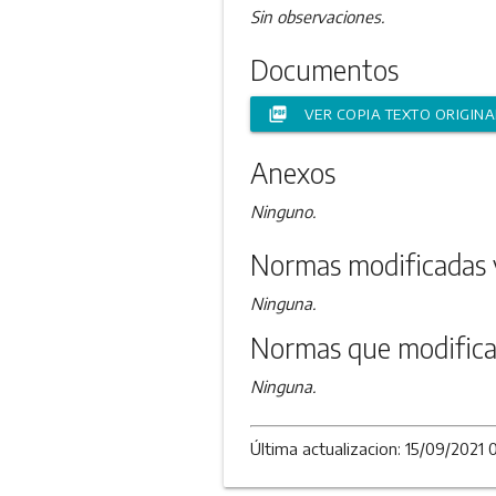
Sin observaciones.
Documentos
picture_as_pdf
VER COPIA TEXTO ORIGINA
Anexos
Ninguno.
Normas modificadas 
Ninguna.
Normas que modifica
Ninguna.
Última actualizacion: 15/09/2021 