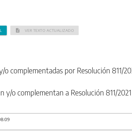
description
L
VER TEXTO ACTUALIZADO
y/o complementadas por Resolución 811/20
n y/o complementan a Resolución 811/2021
08:09