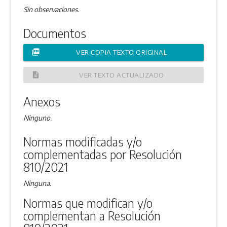
Sin observaciones.
Documentos
picture_as_pdf
VER COPIA TEXTO ORIGINAL
description
VER TEXTO ACTUALIZADO
Anexos
Ninguno.
Normas modificadas y/o
complementadas por Resolución
810/2021
Ninguna.
Normas que modifican y/o
complementan a Resolución