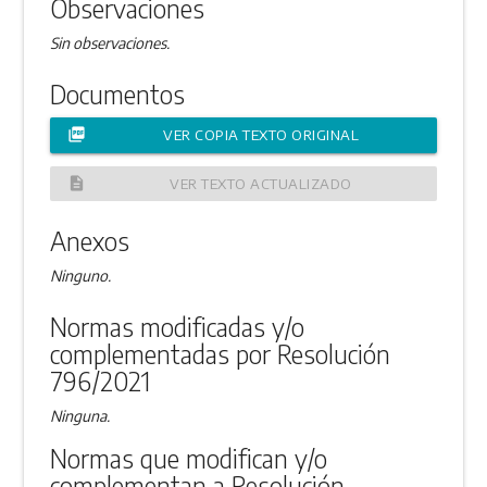
Observaciones
Sin observaciones.
Documentos
picture_as_pdf
VER COPIA TEXTO ORIGINAL
description
VER TEXTO ACTUALIZADO
Anexos
Ninguno.
Normas modificadas y/o
complementadas por Resolución
796/2021
Ninguna.
Normas que modifican y/o
complementan a Resolución