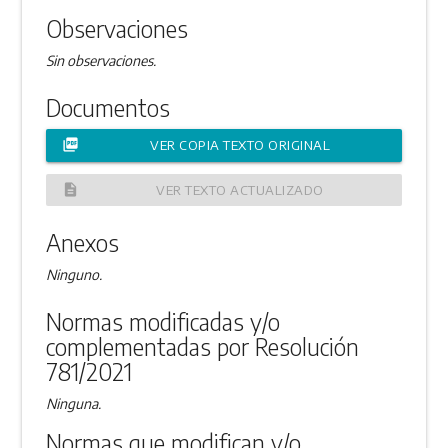
Observaciones
Sin observaciones.
Documentos
picture_as_pdf
VER COPIA TEXTO ORIGINAL
description
VER TEXTO ACTUALIZADO
Anexos
Ninguno.
Normas modificadas y/o
complementadas por Resolución
781/2021
Ninguna.
Normas que modifican y/o