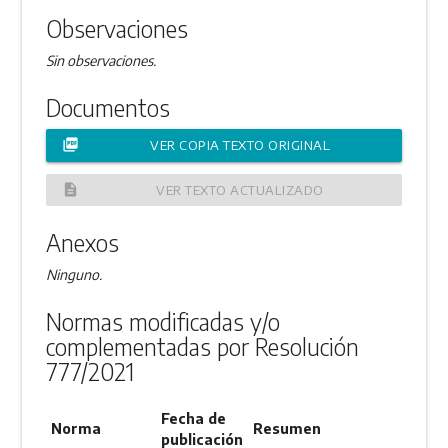
Observaciones
Sin observaciones.
Documentos
picture_as_pdf
VER COPIA TEXTO ORIGINAL
description
VER TEXTO ACTUALIZADO
Anexos
Ninguno.
Normas modificadas y/o
complementadas por Resolución
777/2021
Fecha de
Norma
Resumen
publicación