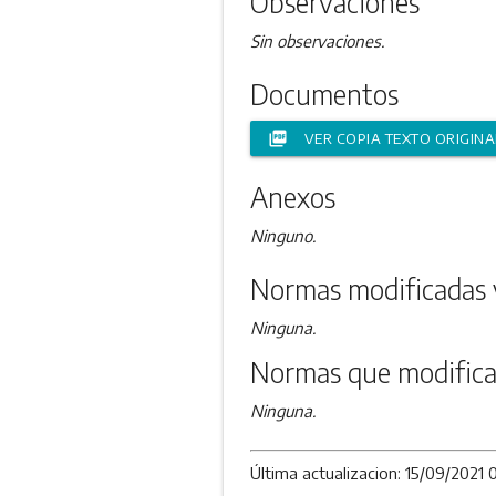
Observaciones
Sin observaciones.
Documentos
picture_as_pdf
VER COPIA TEXTO ORIGINA
Anexos
Ninguno.
Normas modificadas 
Ninguna.
Normas que modifica
Ninguna.
Última actualizacion: 15/09/2021 