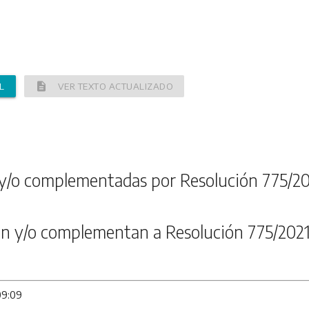
description
L
VER TEXTO ACTUALIZADO
y/o complementadas por Resolución 775/20
n y/o complementan a Resolución 775/202
09:09