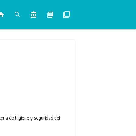
ome
search
account_balance
library_books
filter_none
ia de higiene y seguridad del