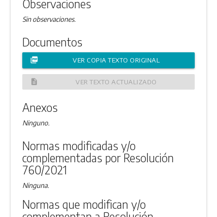
Observaciones
Sin observaciones.
Documentos
picture_as_pdf
VER COPIA TEXTO ORIGINAL
description
VER TEXTO ACTUALIZADO
Anexos
Ninguno.
Normas modificadas y/o
complementadas por Resolución
760/2021
Ninguna.
Normas que modifican y/o
complementan a Resolución