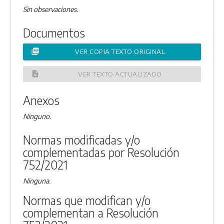
Sin observaciones.
Documentos
picture_as_pdf
VER COPIA TEXTO ORIGINAL
description
VER TEXTO ACTUALIZADO
Anexos
Ninguno.
Normas modificadas y/o
complementadas por Resolución
752/2021
Ninguna.
Normas que modifican y/o
complementan a Resolución