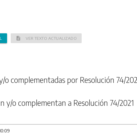
description
L
VER TEXTO ACTUALIZADO
y/o complementadas por Resolución 74/202
n y/o complementan a Resolución 74/2021
10:09