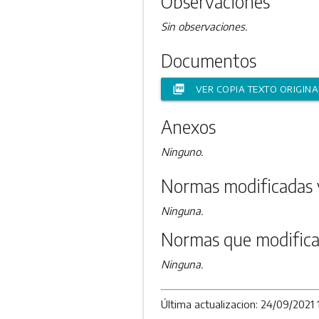
Observaciones
Sin observaciones.
Documentos
picture_as_pdf
VER COPIA TEXTO ORIGINA
Anexos
Ninguno.
Normas modificadas 
Ninguna.
Normas que modifica
Ninguna.
Última actualizacion: 24/09/2021 