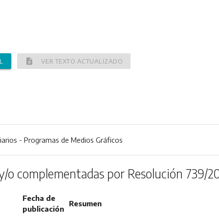
description
L
VER TEXTO ACTUALIZADO
iarios - Programas de Medios Gráficos
y/o complementadas por Resolución 739/2
Fecha de
Resumen
publicación