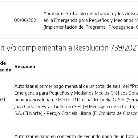
Aprobar el Protocolo de actuación y los Anexo
09/06/2021
en la Emergencia para Pequeños y Medianos M
(Implementación del Programa- Propaganda- C
n y/o complementan a Resolución 739/202
 de
Resumen
ación
Autorizar el primer pago mensual de un total de seis, del “P
Emergencia para Pequeños y Medianos Medios Gráficos Bonae
021
beneficiarios: Iribarne Héctor R.R. e Ibaldi Claudia G. S.H. (S
Juan Carlos y Eyras Guillermo S.H. (El Mensajero de la Costa) -
S.A. (El Norte) - Perojo Graciela Liliana (El Cronista de Chasc
Autorizar el pago en concepto de segundo pago de un total de