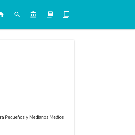
ome
search
account_balance
library_books
filter_none
 para Pequeños y Medianos Medios