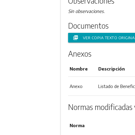
Observaciones
Sin observaciones.
Documentos
picture_as_pdf
VER COPIA TEXTO ORIGINA
Anexos
Nombre
Descripción
Anexo
Listado de Benefic
Normas modificadas 
Norma