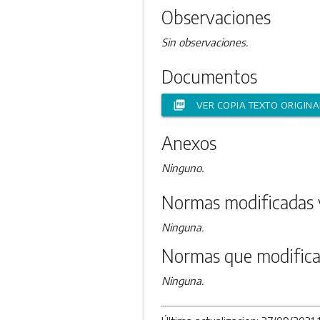
Observaciones
Sin observaciones.
Documentos
picture_as_pdf
VER COPIA TEXTO ORIGINA
Anexos
Ninguno.
Normas modificadas 
Ninguna.
Normas que modifica
Ninguna.