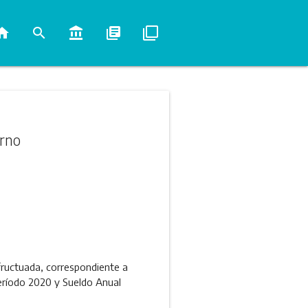
ome
search
account_balance
library_books
filter_none
erno
ufructuada, correspondiente a
período 2020 y Sueldo Anual