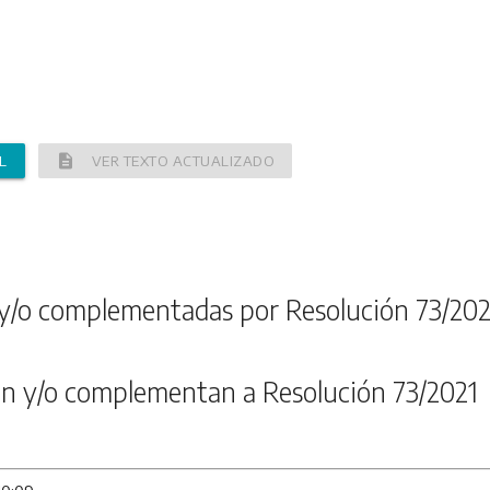
description
L
VER TEXTO ACTUALIZADO
y/o complementadas por Resolución 73/202
n y/o complementan a Resolución 73/2021