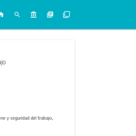
ome
search
account_balance
library_books
filter_none
ajo
ne y seguridad del trabajo,