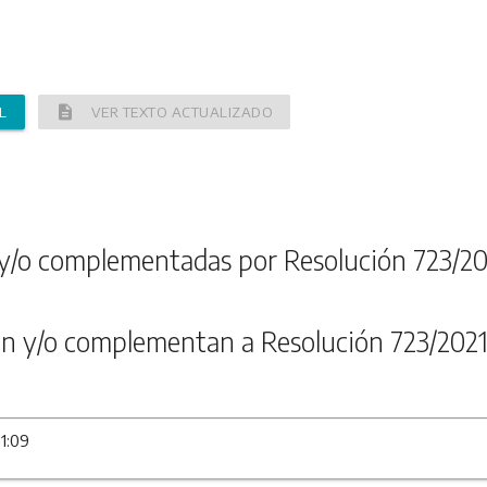
description
L
VER TEXTO ACTUALIZADO
y/o complementadas por Resolución 723/20
n y/o complementan a Resolución 723/202
11:09