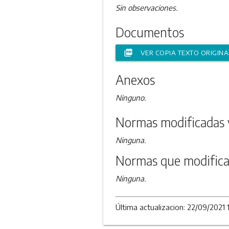
Sin observaciones.
Documentos
picture_as_pdf
VER COPIA TEXTO ORIGINA
Anexos
Ninguno.
Normas modificadas 
Ninguna.
Normas que modifica
Ninguna.
Última actualizacion: 22/09/2021 