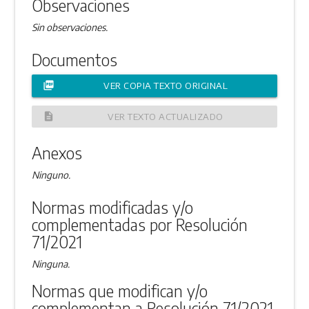
Observaciones
Sin observaciones.
Documentos
picture_as_pdf
VER COPIA TEXTO ORIGINAL
description
VER TEXTO ACTUALIZADO
Anexos
Ninguno.
Normas modificadas y/o
complementadas por Resolución
71/2021
Ninguna.
Normas que modifican y/o
complementan a Resolución 71/2021