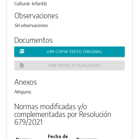
Cultural- Infantil)
Observaciones
Sin observaciones.
Documentos
picture_as_pdf
VER COPIA TEXTO ORIGINAL
description
VER TEXTO ACTUALIZADO
Anexos
Ninguno.
Normas modificadas y/o
complementadas por Resolución
679/2021
Fecha de