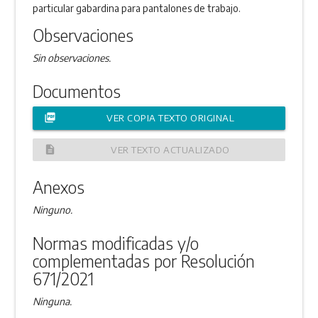
particular gabardina para pantalones de trabajo.
Observaciones
Sin observaciones.
Documentos
picture_as_pdf
VER COPIA TEXTO ORIGINAL
description
VER TEXTO ACTUALIZADO
Anexos
Ninguno.
Normas modificadas y/o
complementadas por Resolución
671/2021
Ninguna.