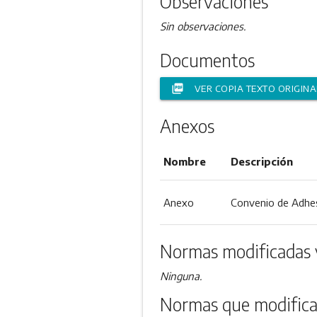
Observaciones
Sin observaciones.
Documentos
picture_as_pdf
VER COPIA TEXTO ORIGINA
Anexos
Nombre
Descripción
Anexo
Convenio de Adhe
Normas modificadas 
Ninguna.
Normas que modifica