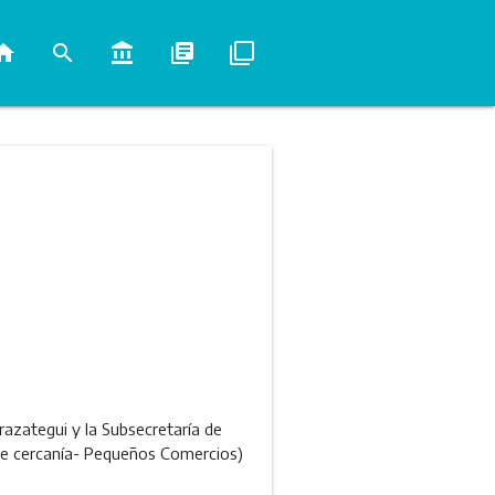
ome
search
account_balance
library_books
filter_none
azategui y la Subsecretaría de
 de cercanía- Pequeños Comercios)