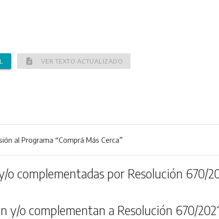
description
L
VER TEXTO ACTUALIZADO
sión al Programa “Comprá Más Cerca”
y/o complementadas por Resolución 670/2
n y/o complementan a Resolución 670/202