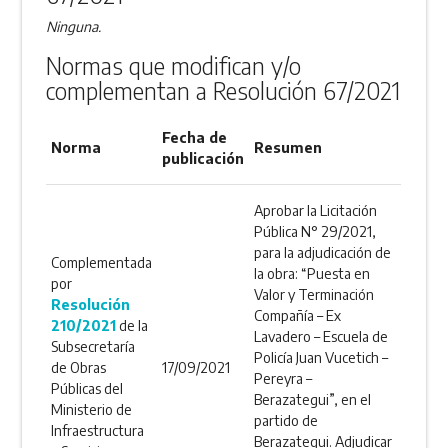
Ninguna.
Normas que modifican y/o
complementan a Resolución 67/2021
Fecha de
Norma
Resumen
publicación
Aprobar la Licitación
Pública N° 29/2021,
para la adjudicación de
Complementada
la obra: “Puesta en
por
Valor y Terminación
Resolución
Compañía – Ex
210/2021
de la
Lavadero – Escuela de
Subsecretaría
Policía Juan Vucetich –
de Obras
17/09/2021
Pereyra –
Públicas del
Berazategui”, en el
Ministerio de
partido de
Infraestructura
Berazategui. Adjudicar