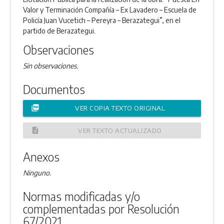
Valor y Terminación Compañía – Ex Lavadero – Escuela de
Policía Juan Vucetich – Pereyra – Berazategui”, en el
partido de Berazategui.
Observaciones
Sin observaciones.
Documentos
picture_as_pdf
VER COPIA TEXTO ORIGINAL
description
VER TEXTO ACTUALIZADO
Anexos
Ninguno.
Normas modificadas y/o
complementadas por Resolución
67/2021