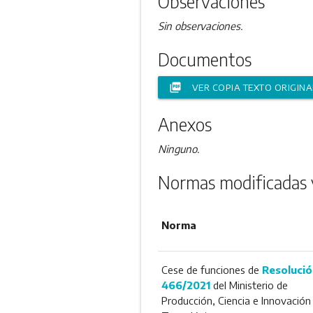
Observaciones
Sin observaciones.
Documentos
picture_as_pdf
VER COPIA TEXTO ORIGINA
Anexos
Ninguno.
Normas modificadas 
Norma
Cese de funciones de
Resolució
466/2021
del Ministerio de
Producción, Ciencia e Innovación