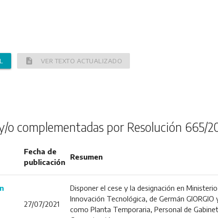
description
L
VER TEXTO ACTUALIZADO
y/o complementadas por Resolución 665/2
Fecha de
Resumen
publicación
n
Disponer el cese y la designación en Ministerio
Innovación Tecnológica, de Germán GIORGIO
27/07/2021
como Planta Temporaria, Personal de Gabinete