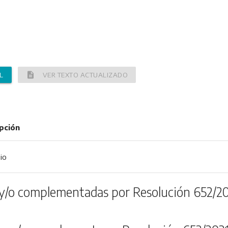
description
L
VER TEXTO ACTUALIZADO
pción
io
y/o complementadas por Resolución 652/2