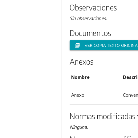
Observaciones
Sin observaciones.
Documentos
picture_as_pdf
VER COPIA TEXTO ORIGINA
Anexos
Nombre
Descri
Anexo
Conven
Normas modificadas 
Ninguna.