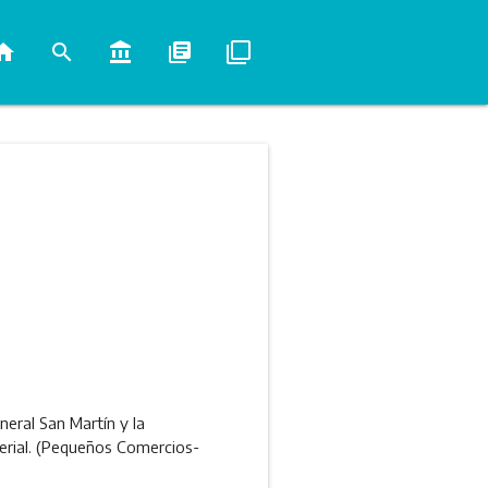
ome
search
account_balance
library_books
filter_none
eral San Martín y la
erial. (Pequeños Comercios-