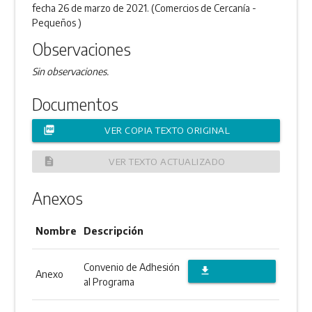
fecha 26 de marzo de 2021. (Comercios de Cercanía -
Pequeños )
Observaciones
Sin observaciones.
Documentos
picture_as_pdf
VER COPIA TEXTO ORIGINAL
description
VER TEXTO ACTUALIZADO
Anexos
Nombre
Descripción
Convenio de Adhesión
file_download
Anexo
al Programa
DESCARGAR