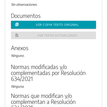
Sin observaciones.
Documentos
picture_as_pdf
VER COPIA TEXTO ORIGINAL
description
VER TEXTO ACTUALIZADO
Anexos
Ninguno.
Normas modificadas y/o
complementadas por Resolución
634/2021
Ninguna.
Normas que modifican y/o
complementan a Resolución