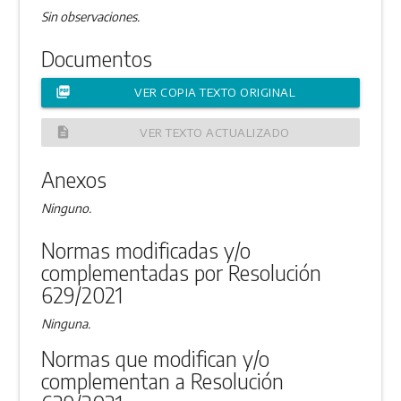
Sin observaciones.
Documentos
picture_as_pdf
VER COPIA TEXTO ORIGINAL
description
VER TEXTO ACTUALIZADO
Anexos
Ninguno.
Normas modificadas y/o
complementadas por Resolución
629/2021
Ninguna.
Normas que modifican y/o
complementan a Resolución