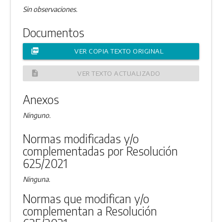
Sin observaciones.
Documentos
picture_as_pdf
VER COPIA TEXTO ORIGINAL
description
VER TEXTO ACTUALIZADO
Anexos
Ninguno.
Normas modificadas y/o
complementadas por Resolución
625/2021
Ninguna.
Normas que modifican y/o
complementan a Resolución