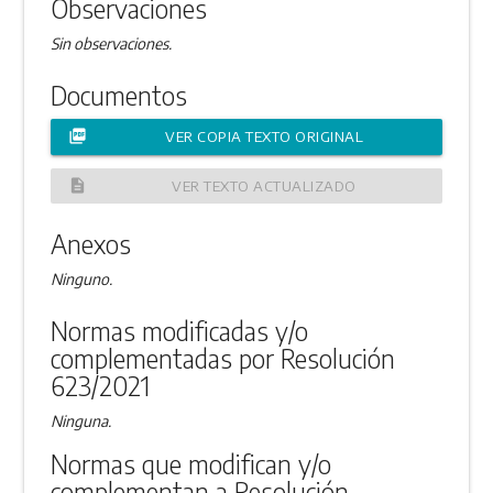
Observaciones
Sin observaciones.
Documentos
picture_as_pdf
VER COPIA TEXTO ORIGINAL
description
VER TEXTO ACTUALIZADO
Anexos
Ninguno.
Normas modificadas y/o
complementadas por Resolución
623/2021
Ninguna.
Normas que modifican y/o
complementan a Resolución