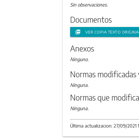
Sin observaciones.
Documentos
picture_as_pdf
VER COPIA TEXTO ORIGINA
Anexos
Ninguno.
Normas modificadas 
Ninguna.
Normas que modifica
Ninguna.
Última actualizacion: 27/09/2021 