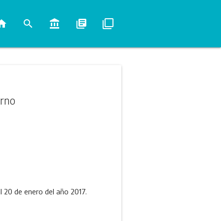
ome
search
account_balance
library_books
filter_none
erno
al 20 de enero del año 2017.