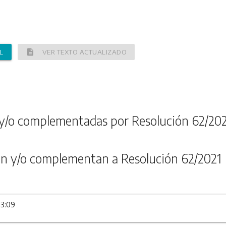
description
L
VER TEXTO ACTUALIZADO
y/o complementadas por Resolución 62/20
n y/o complementan a Resolución 62/2021
13:09