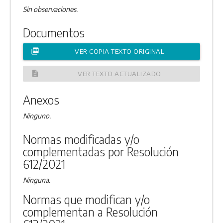
Sin observaciones.
Documentos
picture_as_pdf
VER COPIA TEXTO ORIGINAL
description
VER TEXTO ACTUALIZADO
Anexos
Ninguno.
Normas modificadas y/o
complementadas por Resolución
612/2021
Ninguna.
Normas que modifican y/o
complementan a Resolución