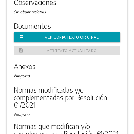
Observaciones
Sin observaciones.
Documentos
picture_as_pdf
VER COPIA TEXTO ORIGINAL
description
VER TEXTO ACTUALIZADO
Anexos
Ninguno.
Normas modificadas y/o
complementadas por Resolución
61/2021
Ninguna.
Normas que modifican y/o
complementan a Resolución 61/2021