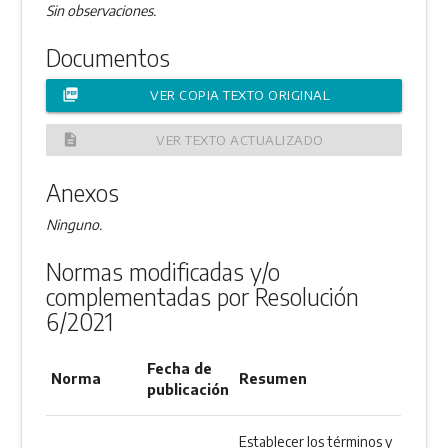
Sin observaciones.
Documentos
picture_as_pdf
VER COPIA TEXTO ORIGINAL
description
VER TEXTO ACTUALIZADO
Anexos
Ninguno.
Normas modificadas y/o
complementadas por Resolución
6/2021
Fecha de
Norma
Resumen
publicación
Establecer los términos y