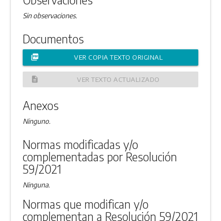
Sin observaciones.
Documentos
picture_as_pdf
VER COPIA TEXTO ORIGINAL
description
VER TEXTO ACTUALIZADO
Anexos
Ninguno.
Normas modificadas y/o
complementadas por Resolución
59/2021
Ninguna.
Normas que modifican y/o
complementan a Resolución 59/2021