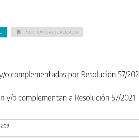
description
L
VER TEXTO ACTUALIZADO
y/o complementadas por Resolución 57/202
n y/o complementan a Resolución 57/2021
12:09