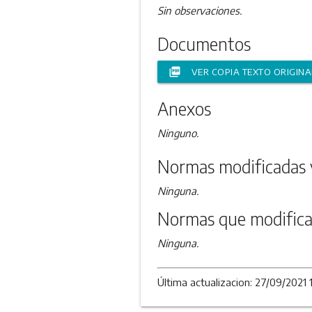
Sin observaciones.
Documentos
picture_as_pdf
VER COPIA TEXTO ORIGINA
Anexos
Ninguno.
Normas modificadas 
Ninguna.
Normas que modifica
Ninguna.
Última actualizacion: 27/09/2021 