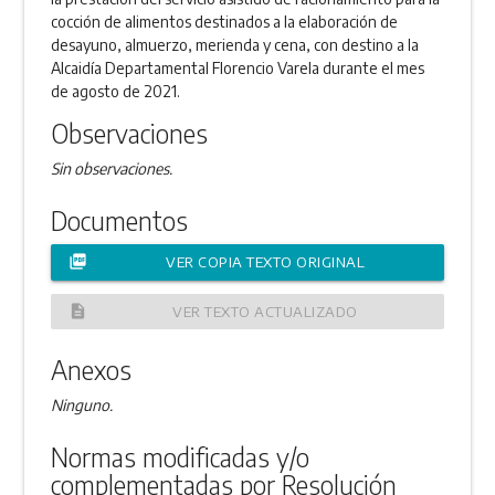
cocción de alimentos destinados a la elaboración de
desayuno, almuerzo, merienda y cena, con destino a la
Alcaidía Departamental Florencio Varela durante el mes
de agosto de 2021.
Observaciones
Sin observaciones.
Documentos
picture_as_pdf
VER COPIA TEXTO ORIGINAL
description
VER TEXTO ACTUALIZADO
Anexos
Ninguno.
Normas modificadas y/o
complementadas por Resolución