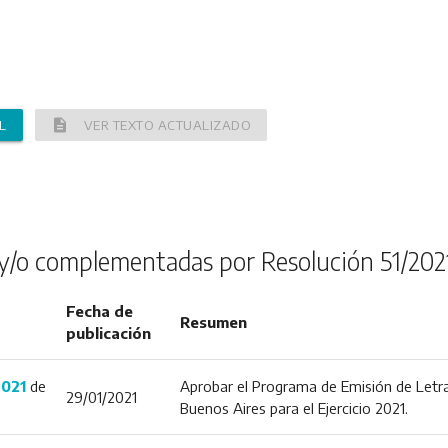
description
L
VER TEXTO ACTUALIZADO
y/o complementadas por Resolución 51/202
Fecha de
Resumen
publicación
2021
de
Aprobar el Programa de Emisión de Letra
29/01/2021
Buenos Aires para el Ejercicio 2021.