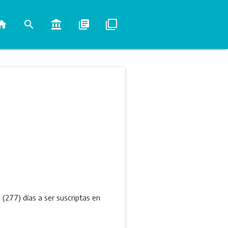
ome
search
account_balance
library_books
filter_none
 (277) días a ser suscriptas en