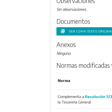
Observaciones
Sin observaciones.
Documentos
picture_as_pdf
VER COPIA TEXTO ORIGINA
Anexos
Ninguno.
Normas modificadas 
Norma
Complementa a
Resolución 5/
la Tesorería General