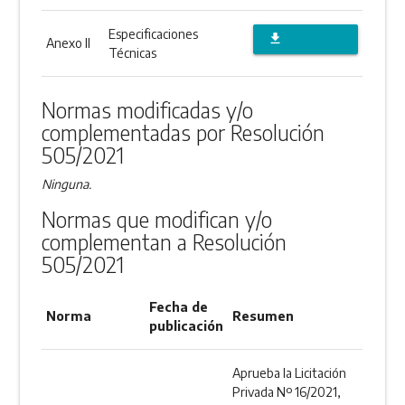
DESCARGAR
ANEXO
Especificaciones
file_download
Anexo II
Técnicas
DESCARGAR
ANEXO
Normas modificadas y/o
complementadas por Resolución
505/2021
Ninguna.
Normas que modifican y/o
complementan a Resolución
505/2021
Fecha de
Norma
Resumen
publicación
Aprueba la Licitación
Privada Nº 16/2021,