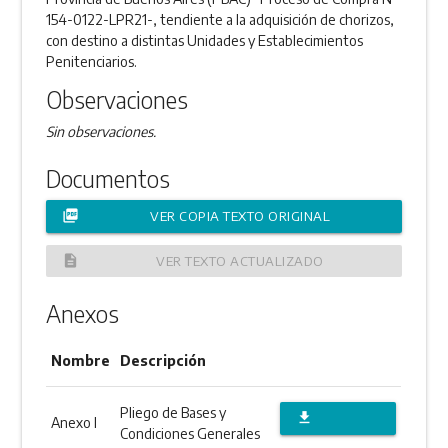
154-0122-LPR21-, tendiente a la adquisición de chorizos,
con destino a distintas Unidades y Establecimientos
Penitenciarios.
Observaciones
Sin observaciones.
Documentos
picture_as_pdf
VER COPIA TEXTO ORIGINAL
description
VER TEXTO ACTUALIZADO
Anexos
Nombre
Descripción
Pliego de Bases y
file_download
Anexo I
Condiciones Generales