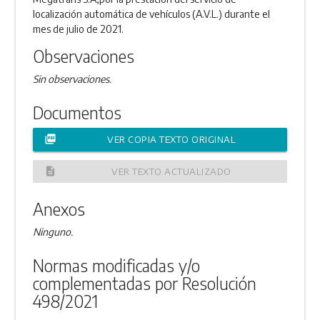
localización automática de vehículos (A.V.L.) durante el
mes de julio de 2021.
Observaciones
Sin observaciones.
Documentos
picture_as_pdf
VER COPIA TEXTO ORIGINAL
description
VER TEXTO ACTUALIZADO
Anexos
Ninguno.
Normas modificadas y/o
complementadas por Resolución
498/2021