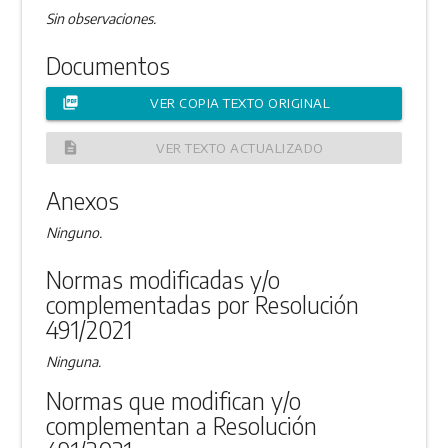
Sin observaciones.
Documentos
picture_as_pdf
VER COPIA TEXTO ORIGINAL
description
VER TEXTO ACTUALIZADO
Anexos
Ninguno.
Normas modificadas y/o
complementadas por Resolución
491/2021
Ninguna.
Normas que modifican y/o
complementan a Resolución