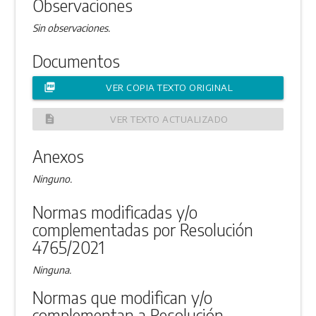
Observaciones
Sin observaciones.
Documentos
picture_as_pdf
VER COPIA TEXTO ORIGINAL
description
VER TEXTO ACTUALIZADO
Anexos
Ninguno.
Normas modificadas y/o
complementadas por Resolución
4765/2021
Ninguna.
Normas que modifican y/o
complementan a Resolución